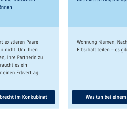
können
ht existieren Paare
Wohnung räumen, Nachl
in nicht. Um Ihren
Erbschaft teilen – es gib
n, Ihre Partnerin zu
raucht es ein
 einen Erbvertrag.
brecht im Konkubinat
Was tun bei einem 