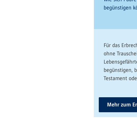
begünstigen 
Für das Erbrec
ohne Trausche
Lebensgefährte
begünstigen, b
Testament oder
Mehr zum Er