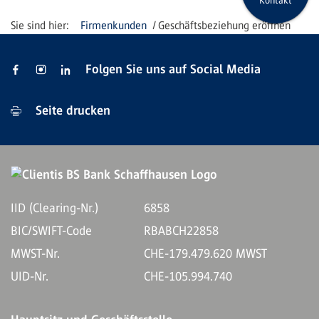
Kontakt
Firmenkunden
Geschäftsbeziehung eröffnen
Folgen Sie uns auf Social Media
Seite drucken
IID (Clearing-Nr.)
6858
BIC/SWIFT-Code
RBABCH22858
MWST-Nr.
CHE-179.479.620 MWST
UID-Nr.
CHE-105.994.740