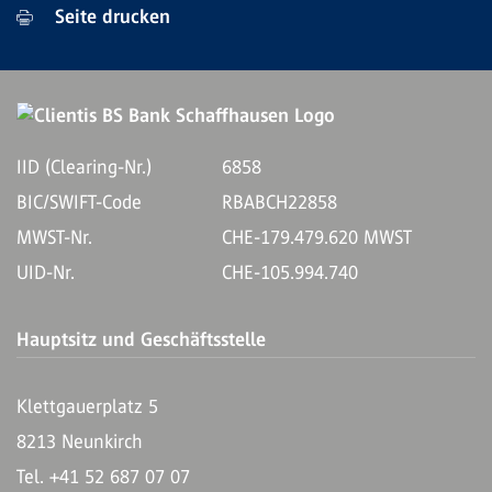
Seite drucken
IID (Clearing-Nr.)
6858
BIC/SWIFT-Code
RBABCH22858
MWST-Nr.
CHE-179.479.620 MWST
UID-Nr.
CHE-105.994.740
Hauptsitz und Geschäftsstelle
Klettgauerplatz 5
8213 Neunkirch
Tel. +41 52 687 07 07