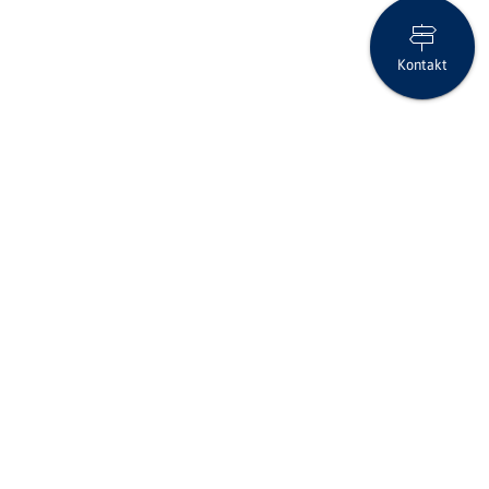
Kontakt
Betrügerische Telefonanrufe: Bleiben Sie wachsam!
Folgen Sie uns auf Social Media
Seite drucken