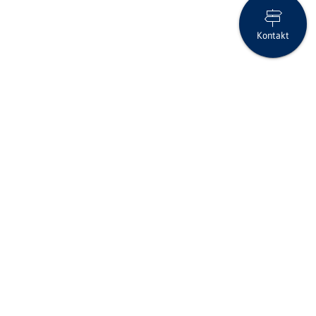
Kontakt
Vorsicht bei unrealistisch hohen Renditen (Investment Fraud)
Folgen Sie uns auf Social Media
Seite drucken
IID (Clearing-Nr.)
6858