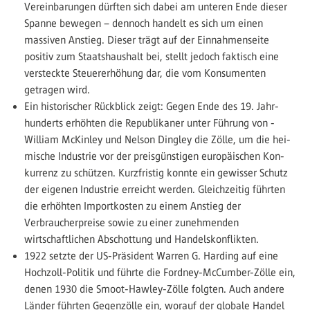
Vereinbarungen dürften sich dabei am unteren Ende dieser
Spanne bewegen – dennoch handelt es sich um einen
massiven Anstieg. Dieser trägt auf der Einnahmenseite
positiv zum Staatshaushalt bei, stellt jedoch faktisch eine
versteckte Steuererhöhung dar, die vom Konsumenten
getragen wird.
Ein historischer Rückblick zeigt: Gegen Ende des 19. Jahr­
hunderts erhöhten die Republikaner unter Führung von ­
William McKinley und Nelson Dingley die Zölle, um die hei­
mische Industrie vor der preisgünstigen europäischen Kon­
kurrenz zu schützen. Kurzfristig konnte ein gewisser Schutz
der eigenen Industrie erreicht werden. Gleichzeitig führten
die erhöhten Importkosten zu einem Anstieg der
Verbraucher­preise sowie zu einer zunehmenden
wirtschaftlichen Abschottung und Handelskonflikten.
1922 setzte der US-Präsident Warren G. Harding auf eine
Hochzoll-Politik und führte die Fordney-McCumber-Zölle ein,
denen 1930 die Smoot-Hawley-Zölle folgten. Auch andere
Länder führten Gegenzölle ein, worauf der globale Handel