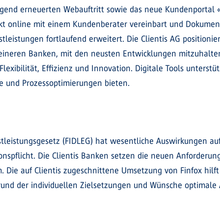
end erneuerten Webauftritt sowie das neue Kundenportal «M
kt online mit einem Kundenberater vereinbart und Dokument
istungen fortlaufend erweitert. Die Clientis AG positioniert
ineren Banken, mit den neusten Entwicklungen mitzuhalten 
lexibilität, Effizienz und Innovation. Digitale Tools unterst
 und Prozessoptimierungen bieten.
nstleistungsgesetz (FIDLEG) hat wesentliche Auswirkungen 
onspflicht. Die Clientis Banken setzen die neuen Anforderu
Die auf Clientis zugeschnittene Umsetzung von Finfox hilft
rund der individuellen Zielsetzungen und Wünsche optimale 