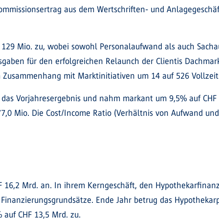
ommissionsertrag aus dem Wertschriften- und Anlagegeschäft
129 Mio. zu, wobei sowohl Personalaufwand als auch Sach
gaben für den erfolgreichen Relaunch der Clientis Dachmar
 Zusammenhang mit Marktinitiativen um 14 auf 526 Vollzeitst
 das Vorjahresergebnis und nahm markant um 9,5% auf CHF 6
 77,0 Mio. Die Cost/Income Ratio (Verhältnis von Aufwand un
16,2 Mrd. an. In ihrem Kerngeschäft, den Hypothekarfinanz
r Finanzierungsgrundsätze. Ende Jahr betrug das Hypothekar
auf CHF 13,5 Mrd. zu.