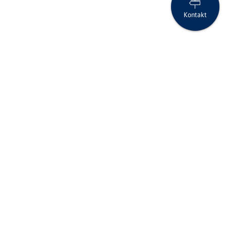
Kontakt
Zinsentscheide der Fed und der SNB
Folgen Sie uns auf Social Media
Seite drucken
IID (Clearing-Nr.)
6858
BIC/SWIFT-Code
RBABCH22858