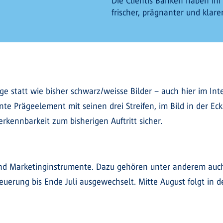
Die Clientis Banken haben ihr 
frischer, prägnanter und klarer
 statt wie bisher schwarz/weisse Bilder – auch hier im Int
nte Prägeelement mit seinen drei Streifen, im Bild in der Ec
rkennbarkeit zum bisherigen Auftritt sicher.
und Marketinginstrumente. Dazu gehören unter anderem auc
neuerung bis Ende Juli ausgewechselt. Mitte August folgt in 