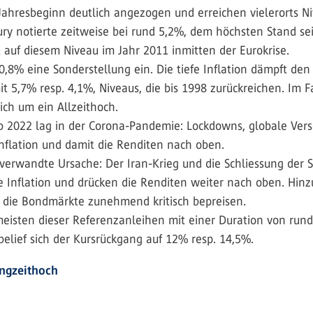
ahresbeginn deutlich angezogen und erreichen vielerorts Niv
y notierte zeitweise bei rund 5,2%, dem höchsten Stand seit 
 auf diesem Niveau im Jahr 2011 inmitten der Eurokrise.
,8% eine Sonderstellung ein. Die tiefe Inflation dämpft den
 5,7% resp. 4,1%, Niveaus, die bis 1998 zurückreichen. Im F
ich um ein Allzeithoch.
b 2022 lag in der ­Corona-Pandemie: Lockdowns, globale Vers
Inflation und damit die Renditen nach oben.
 verwandte Ursache: Der Iran-Krieg und die Schliessung der
e Inflation und drücken die Renditen weiter nach oben. Hinz
r, die Bondmärkte zunehmend kritisch bepreisen.
 meisten dieser Referenzanleihen mit einer Duration von run
belief sich der Kursrückgang auf 12% resp. 14,5%.
angzeithoch