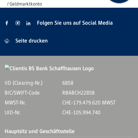
Geldmarktkonto
Folgen Sie uns auf Social Media
Seite drucken
IID (Clearing-Nr.)
6858
BIC/SWIFT-Code
RBABCH22858
MWST-Nr.
CHE-179.479.620 MWST
UID-Nr.
CHE-105.994.740
Hauptsitz und Geschäftsstelle