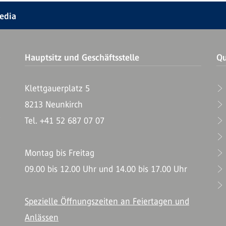
Media
Hauptsitz und Geschäftsstelle
Qu
Klettgauerplatz 5
8213 Neunkirch
T
Tel. +41 52 687 07 07
Montag bis Freitag
09.00 bis 12.00 Uhr und 14.00 bis 17.00 Uhr
Spezielle Öffnungszeiten an Feiertagen und
Anlässen