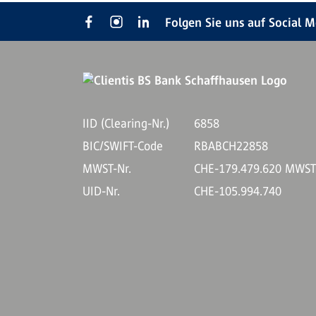
Folgen Sie uns auf Social 
IID (Clearing-Nr.)
6858
BIC/SWIFT-Code
RBABCH22858
MWST-Nr.
CHE-179.479.620 MWS
UID-Nr.
CHE-105.994.740