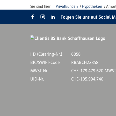
Privatkunden
Hypotheken
Amort
Folgen Sie uns auf Social 
IID (Clearing-Nr.)
6858
BIC/SWIFT-Code
RBABCH22858
MWST-Nr.
CHE-179.479.620 MWS
UID-Nr.
CHE-105.994.740